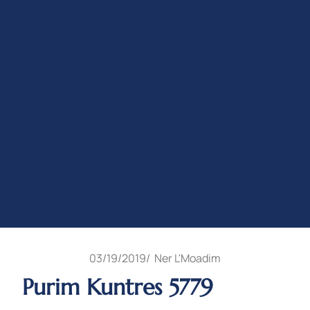
03/19/2019
/
Ner L'Moadim
Purim Kuntres 5779